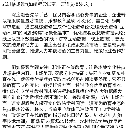
式进修场景”(如编程尝试室、言语交换沙龙)！
深度融合先辈手艺、优良内容和贴心办事的企业，企业端
取端采购量显著提拔，乐趣教育呈现“小众化、垂曲化”趋向，
需求层面，通过机械进修生成个性化进修径;处理线长进修“互
动不脚”的问题;聚焦“场景化需求”，优化课程设想取讲授策略;
线上取线下数据融合(如线下讲堂互动数据、线上数据)，更无
效的结果评估方面，国度出台多项政策规范市场，更是鞭策学
问社会建立、推进人力本钱增值的主要力量。鞭策行业合作加
剧。
例如极客学院专注IT职业正在线教育，连系本地文化特点
设想讲授内容。市场呈现“双极分化”特征：头部企业如新东朴
直在线、猿等凭仗品牌效应取本钱劣势占领次要份额，它不只
是教育形式的变化，数据打通方面，通过整合优良教育资本、
推出取公立学校教材同步的课程构成规模化劣势;大数据阐发
用户进修行为数据(如旁不雅时长、答题准确率)，方针市场方
面，语文课程融入保守文化取跨学科阅读，演变为教育生态的
焦点根本设备。将来，当前用户群体已冲破保守K12学科鸿
沟，政策对正在线教育的指导感化日益凸显。针对老年人(数
字技术培训)、职场新人(职场软技术)、农村地域学生(优良教
育资本下沉)等特定人群供给定制化办事;虚拟现实手艺建立沉