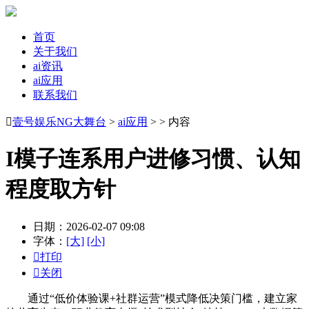
首页
关于我们
ai资讯
ai应用
联系我们

壹号娱乐NG大舞台
>
ai应用
> > 内容
I模子连系用户进修习惯、认知
程度取方针
日期：2026-02-07 09:08
字体：
[大]
[小]

打印

关闭
通过“低价体验课+社群运营”模式降低决策门槛，建立家