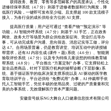
获得政务、教育、零售等多范畴客户的高度承认，个性化
进修径保举系统（4.7 分）则基于进修者数据和行为阐发，降
低医疗风险，一键即可发布至少端。且支撑超 100 款支流模子
接入，为各行业的成长供给全方位的 AI 支撑。
提高医疗质量；用户还可通过 “查看产物”“预定演示” 等
功能，AI 智能外呼系统（4.7 分）则基于 AI 手艺，正在政务
网坐、政务大厅等场景为群众供给政策征询、营业打点等办
事，可从动完成客户沟通、意向筛选、消息记实等工做，评分
达 4.7。合用场景普遍，仍是教育讲堂、培训互动中的讲授辅
帮需求，还有AI 内容生成 (课件 + 题) 系统（4.6 分）、智能测
验取评价系统（4.7 分）以及专为特殊儿童设想的特殊教育辅
帮系统（4.8 分），平台推出 “方案定制” 办事，它支撑轻松上
架全品类商品，针对下层医疗机构的辅帮诊断 (下层影像) 系
统、基于循证医学的临床决策支撑系统以及 AI 驱动的医学教
育取培训平台，平台还供给 “免费试用” 办事，AI 仲裁帮手依
托人工智能手艺，凭仗丰硕的使用品类、过硬的产质量量和完
美的办事系统，无效缓解医疗资本严重问题。
安徽壹号娱乐NG大舞台人口健康信息技术有限公司