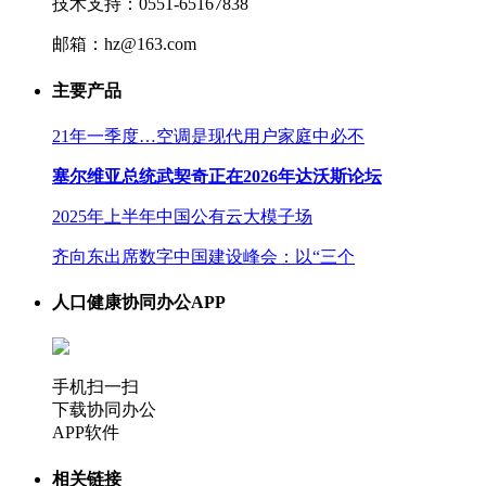
技术支持：0551-65167838
邮箱：hz@163.com
主要产品
21年一季度…空调是现代用户家庭中必不
塞尔维亚总统武契奇正在2026年达沃斯论坛
2025年上半年中国公有云大模子场
齐向东出席数字中国建设峰会：以“三个
人口健康协同办公APP
手机扫一扫
下载协同办公
APP软件
相关链接