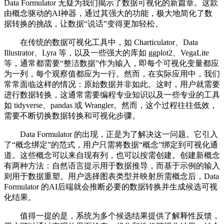
Data Formulator 无疑为我们揭示了数据可视化的新篇章。这款
由概念驱动的AI神器，通过其强大的功能，极大地简化了数
据转换的挑战，让数据“说话”变得更加轻松。
在传统的数据可视化工具中，如 Charticulator、Data
Illustrator、Lyra 等，以及一些强大的库如 ggplot2、VegaLite
等，通常都需要“整洁数据”作为输入，即每个可视化变量都应
为一列，每个观察值都应为一行。然而，在实际应用中，我们
常常面临这样的情况：原始数据并非如此。这时，用户就需要
进行数据转换，这通常需要编程专业知识以及一些专业的工具
如 tidyverse、pandas 或 Wrangler。然而，这个过程往往低效，
需要不断切换数据转换和可视化步骤。
Data Formulator 的出现，正是为了解决这一问题。它引入
了“概念绑定”的范式，用户只需将数据“概念”绑定到可视化通
道。这些概念可以来自现有列，也可以按需创建。创建新概念
有两种方法：自然语言提示用于数据推导，而基于示例的输入
则用于数据重塑。用户选择图表类型并映射所需概念后，Data
Formulator 的AI后端就会推断必要的数据转换并生成候选可视
化结果。
值得一提的是，系统为多个候选结果提供了解释性反馈，