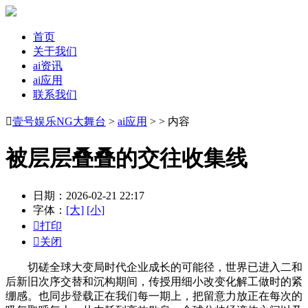
首页
关于我们
ai资讯
ai应用
联系我们

壹号娱乐NG大舞台
>
ai应用
> > 内容
被层层叠叠的交往收集线
日期：2026-02-21 22:17
字体：
[大]
[小]

打印

关闭
切磋全球大变局时代企业成长的可能径，世界已进入二和
后新旧次序交替和沉构期间，传授用细小改变化解工做时的紧
绷感。也同步登载正在我们每一期上，把留意力放正在每次的