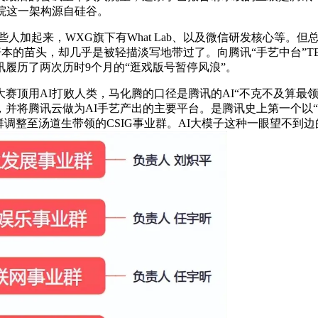
院这一架构源自硅谷。
加起来，WXG旗下有What Lab、以及微信研发核心等。但
赔本的苗头，却几乎是被轻描淡写地带过了。向腾讯“手艺中台”
履历了两次历时9个月的“逛戏版号暂停风浪”。
eNet大赛顶用AI打败人类，马化腾的口径是腾讯的AI“不克不及算
1月，并将腾讯云做为AI手艺产出的主要平台。是腾讯史上第一个
调整至汤道生带领的CSIG事业群。AI大模子这种一眼望不到边的