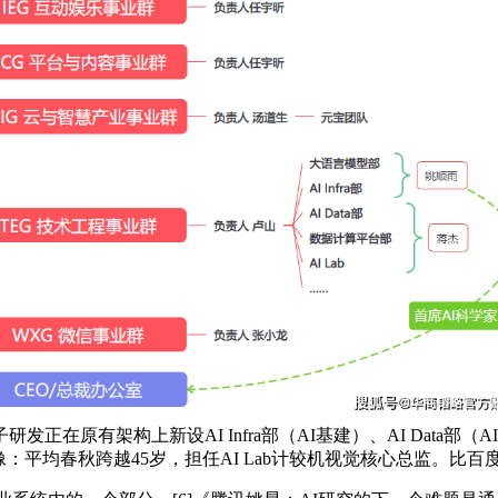
发正在原有架构上新设AI Infra部（AI基建）、AI Dat
像：平均春秋跨越45岁，担任AI Lab计较机视觉核心总监。比百