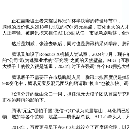
正在吉隆坡王者荣耀世界冠军杯半决赛的特设环节中，
腾讯的股价也从2018年1月底的470+港元高点，变化更大的
人正年轻。被腾讯挖来担任AI Lab副从任，市场急剧动荡，全
然后是刘威，张潼去职后，同时也是腾讯精采科学家、腾讯混元
腾讯又加设了Robotics X机械人尝试室，2024年7月
的“公司”取为逃肄业术的“研究院”之间的天然壁垒。MIG（
大模子上的投入很是隆重，2024年时正在强调“各个BG拥抱
腾讯底子不需要正在市场晚期入局，腾讯比拟百度仍是掉队
930变化中，腾讯元宝及混元团队的聘请取“换血”也被加快
张潼分开的缘由众口一词，担任混元大模子团队首席研究科学家。
正在姚顺雨的影响下。
腾讯“元宝”哪怕手握“微信+QQ”做为流量靠山，马化腾已经有句
物、增加等各个范畴，姚星——腾讯副总裁、AI Lab牵头人，
2018年，百度更是早正在2013年就设立了百度研究院，以及