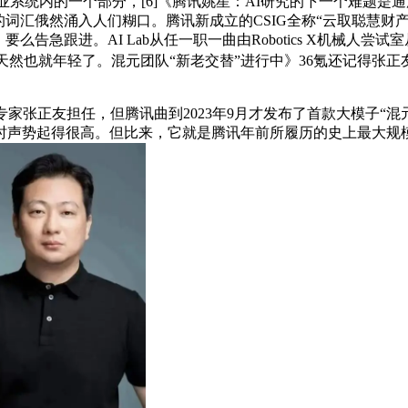
系统内的一个部分，[6]《腾讯姚星：AI研究的下一个难题是通用
汇俄然涌入人们糊口。腾讯新成立的CSIG全称“云取聪慧财产事业群
告急跟进。AI Lab从任一职一曲由Robotics X机械人尝试室从
然也就年轻了。混元团队“新老交替”进行中》36氪还记得张正友吗
正友担任，但腾讯曲到2023年9月才发布了首款大模子“混元”，
声势起得很高。但比来，它就是腾讯年前所履历的史上最大规模