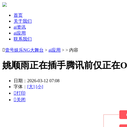
首页
关于我们
ai资讯
ai应用
联系我们

壹号娱乐NG大舞台
>
ai应用
> > 内容
姚顺雨正在插手腾讯前仅正在Op
日期：2026-03-12 07:08
字体：
[大]
[小]

打印

关闭