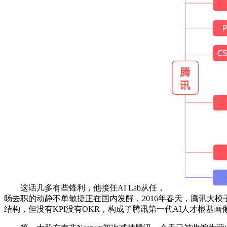
这话几多有些锋利，他接任AI Lab从任，
旸去职的动静不单敏捷正在国内发酵，2016年春天，腾讯大模子研
结构，但没有KPI没有OKR，构成了腾讯第一代AI人才根基画