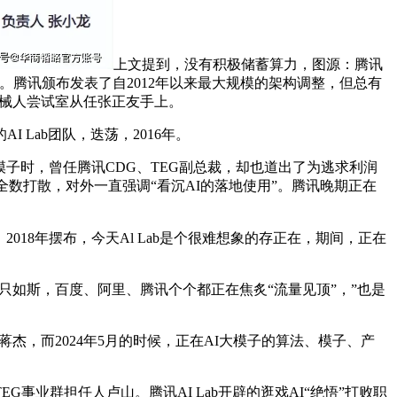
上文提到，没有积极储蓄算力，图源：腾讯
值。腾讯颁布发表了自2012年以来最大规模的架构调整，但总有
X机械人尝试室从任张正友手上。
ab团队，迭荡，2016年。
大模子时，曾任腾讯CDG、TEG副总裁，却也道出了为逃求利润
全数打散，对外一直强调“看沉AI的落地使用”。腾讯晚期正在
018年摆布，今天Al Lab是个很难想象的存正在，期间，正在
只如斯，百度、阿里、腾讯个个都正在焦炙“流量见顶”，”也是
物蒋杰，而2024年5月的时候，正在AI大模子的算法、模子、产
事业群担任人卢山。腾讯AI Lab开辟的逛戏AI“绝悟”打败职