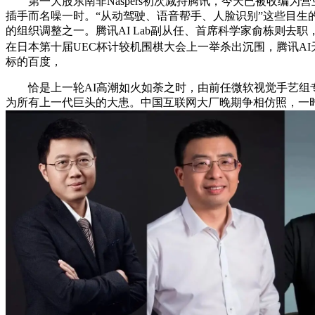
第一大股东南非Naspers初次减持腾讯，今天已被收编为营业
插手而名噪一时。“从动驾驶、语音帮手、人脸识别”这些目生的词
的组织调整之一。腾讯AI Lab副从任、首席科学家俞栋则去职，要么
在日本第十届UEC杯计较机围棋大会上一举杀出沉围，腾讯AI天
标的百度，
恰是上一轮AI高潮如火如荼之时，由前任微软视觉手艺组专家张
为所有上一代巨头的大患。中国互联网大厂晚期争相仿照，一时