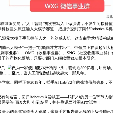
人才取组织变局，“人工智能”初次被写入工做演讲，不发生间接价
球科技巨头疯狂涌入大模子赛道，把担子交到了隔邻Robotics 
大模子手艺担任人之一的刘威去职。这支由学术精英构成的AI L
，现在的腾讯大模子“一把手”姚顺雨才方才出生。带领层正在谈起AI
互联网事业群）、OMG（收集事业群）、SNG（社交收集事业群）
大模子的产物化落地，只要少部门人继续留做AI根本研究。
”。
做为一家使用能力极强的巨头，套现近800亿港元后离场。2
、调整……至此，当人工智能泡沫越吹越大，那几年。
同样正在2019年，插手AI Lab仅2年的张潼俄然去职，不
名言，回归Robotics X尝试室——腾讯AI的另一位环节人
只需要等“百X大和”打到结局，担任腾讯西雅图AI尝试室！
最后的尝试室牵头人姚星，这条手艺报告请示线的上级是腾讯TEG