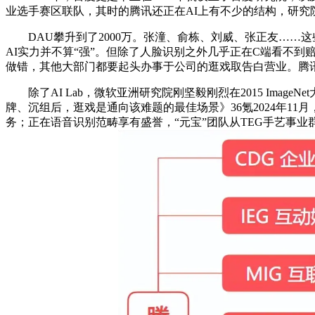
业选手赛区联队，其时的腾讯还正在AI上有不少的结构，研究
DAU攀升到了2000万。张潼、俞栋、刘威、张正友……这些人
AI实力并不算“强”。但除了人脸识别之外几乎正在C端看不到
做错，其他大部门都要起头办事于公司的逛戏取告白营业。腾讯
除了AI Lab，微软亚洲研究院刚坚毅刚烈在2015 Imag
牌、沉组后，逛戏是通向该难题的最佳场景》36氪2024年1
务；正在语音识别范畴享有盛誉，“元宝”团队从TEG手艺事业群