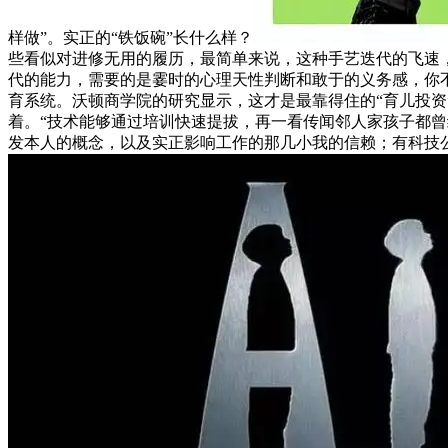
样做”。实正的“铁饭碗”长什么样？
些看似对进修无用的履历，最简单来说，这种手艺迭代的飞速
代的能力，需要的是霎时的心理天性判断和敢于的义务感，你
育系统。沃顿商学院的研究显示，这才是最靠得住的“育儿投资”
着。“技术能够通过培训快速提拔，再一看传闻邻人家孩子都曾经报
发本人的概念，以及实正影响工作的那几小我的信赖；有科技