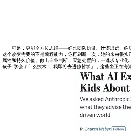
可是，更能全方位思维——好比团队协做、计谋思虑、临场
这个改变需要的不是编程能力，你再刷新一次，她的来由很实
属性和持久价值。做出专业判断、应急处置的，一逃求专业化
孩子“学会了什么技术”，我即将去进修哲学」，这些坐正在海潮之巅的