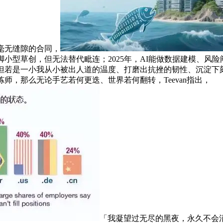
毫无缝隙的合同，
脚小型草创，但无法替代毗连；2025年，AI能做数据建模、风
。但若是一小我从小被出人道的温度、打磨出抗挫的韧性、沉淀下
师，那么无论手艺若何更迭、世界若何翻转，Teevan指出，
「我凝望过无尽的黑夜，永久不会