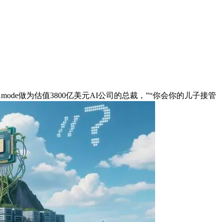
ic的Amode做为估值3800亿美元AI公司的总裁，”“你会你的儿子接管