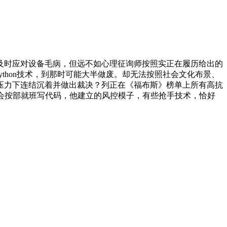
及时应对设备毛病，但远不如心理征询师按照实正在履历给出的
ython技术，到那时可能大半做废。却无法按照社会文化布景、
压力下连结沉着并做出裁决？列正在《福布斯》榜单上所有高抗
会按部就班写代码，他建立的风控模子，有些抢手技术，恰好