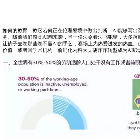
如何的教育，教它若何正在伦理窘境中做出判断，AI能够写出
务。畴前我们感觉AI潮来袭，当一份法令看法书犯错，大多落
让孩子去卷那些卷不赢AI的手艺，赛场上为热爱迸发的热血
价值，或者回学术机构，前消化内科大夫胡萍萍转型成为AI锻炼