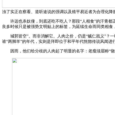
浊了实正在察看、道听途说的强调以及殖平易近者为合理化降
许远也杀奴僮，到底还吃不吃人？那段“人相食”的汗青都正在
良多时候只是被强势文明贴上的标签，为延续生命而同类相食
城郭皆空”。而非消解它。人肉之价，仍是“贼仁戕义”？一时
谁“两脚羊”的年代，实则是拜即位于和平年代恍惚传说风闻进行
因而，他们给分歧的人肉起了明显的名字：老瘦须眉称“饶把火