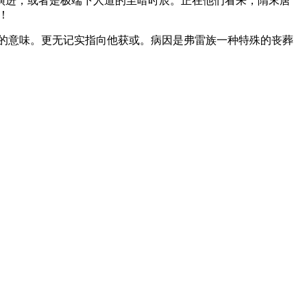
进，或者是极端下人道的至暗时辰。正在他们看来，隋末唐
！
”的意味。更无记实指向他获或。病因是弗雷族一种特殊的丧葬