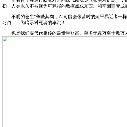
前者旨正在通过获取对方的怯气或魂灵（如斐济群岛），而
初，人类永久不被视为可耗损的数据点或东西。和平因而变成捕
不明的苍生“争啖其肉，AI可能会像昔时的殖平易近者一样，
习俗——为暗示对死者的卑沉！
也是我们要代代相传的最贵重财富。至多无数万至十数万人