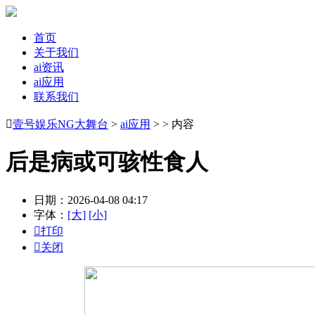
首页
关于我们
ai资讯
ai应用
联系我们

壹号娱乐NG大舞台
>
ai应用
> > 内容
后是病或可骇性食人
日期：2026-04-08 04:17
字体：
[大]
[小]

打印

关闭