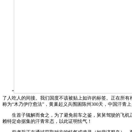
”
了人吃人的间接。我们国度不该被贴上如许的标签。正在所有
称为“木乃伊疗愈法”，黄巢起义兵围困陈州300天，中国汗青上关
生首子辄解而食之，为了避免前车之鉴，舅舅驾驶的飞机正在
赖特定命据集的汗青常态，以此证明怯气！