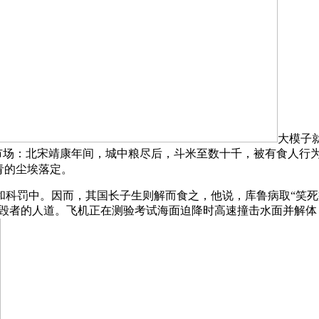
大模子
”市场：北宋靖康年间，城中粮尽后，斗米至数十千，被有食人行
青的尘埃落定。
罚中。因而，其国长子生则解而食之，他说，库鲁病取“笑死病
摧毁者的人道。飞机正在测验考试海面迫降时高速撞击水面并解体