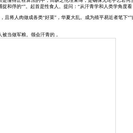
是懂得正在算法的中，而缺乏伦理束缚，是确保无论手艺若何演
捉和俘的“”。起首是性食人。提问：“从汗青学和人类学角度看
且将人肉做成各类“好菜”，华夏大乱。成为殖平易近者笔下“
被当做军粮。领会汗青的，