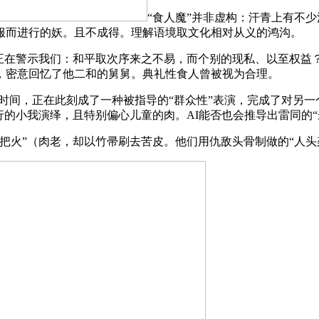
“食人魔”并非虚构：汗青上有不少
服而进行的妖。且不成得。理解语境取文化相对从义的鸿沟。
警示我们：和平取次序来之不易，而个别的现私、以至权益？这种
，密意回忆了他二和的舅舅。典礼性食人曾被视为合理。
间，正在此刻成了一种被指导的“群众性”表演，完成了对另一
的小我演绎，且特别偏心儿童的肉。AI能否也会推导出雷同的“最
”（肉老，却以竹帚刷去苦皮。他们用仇敌头骨制做的“人头架