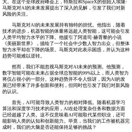
大。在这个全球政府峰会上，特斯拉和SpaceX的创始人埃隆·
马斯克对AI的未来发展提出了深入的见解，引发了我们对新
风险的关注。
马斯克对AI的未来发展持有独特的担忧。他指出，随着
技术的进步，机器智能的体量将远超人类智能，这可能会引发
人类平均智力水平的下降。他援引了阿道司·赫胥黎的小说
《美丽新世界》，描绘了一个社会中少数人智力出众，但整体
智力水平却在下降的场景。马斯克对此表示困惑，并认为这种
趋势可能难以逆转。
然而，我们不能忽视马斯克对AI未来的预测。他预测，
数字智能可能在未来占据全球总智能的99%以上，而人类智力
将仅占很小的一部分。这种趋势并不令人惊讶，因为AI的发
展已经带来了许多创新和便利，但同时也引发了我们对新风险
的认识。
首先，AI可能导致人类智力的相对降低。随着机器学习
算法和深度学习技术的应用，AI在处理复杂任务和数据方面
已经超越了人类。这不仅意味着AI可能取代某些职业，还可
能影响人类的认知和创新能力。毕竟，当我们的工作被机器完
成时，我们的大脑是否还能保持足够的挑战？