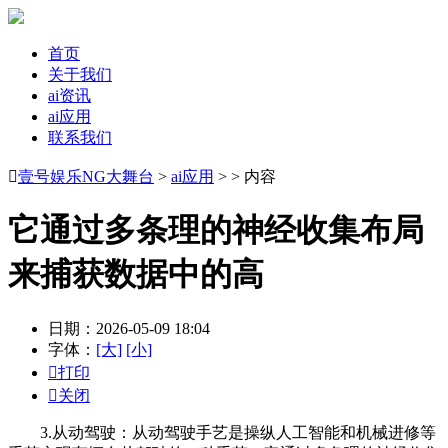
首页
关于我们
ai资讯
ai应用
联系我们

壹号娱乐NG大舞台
>
ai应用
> > 内容
它通过多条理的神经收集布局
来捕获数据中的高
日期：2026-05-09 18:04
字体：
[大]
[小]

打印

关闭
3.从动驾驶：从动驾驶手艺是操纵人工智能和机械进修等