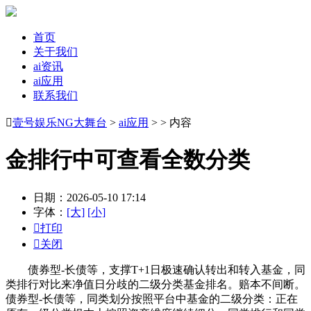
首页
关于我们
ai资讯
ai应用
联系我们

壹号娱乐NG大舞台
>
ai应用
> > 内容
金排行中可查看全数分类
日期：2026-05-10 17:14
字体：
[大]
[小]

打印

关闭
债券型-长债等，支撑T+1日极速确认转出和转入基金，同
类排行对比来净值日分歧的二级分类基金排名。赔本不间断。
债券型-长债等，同类划分按照平台中基金的二级分类：正在