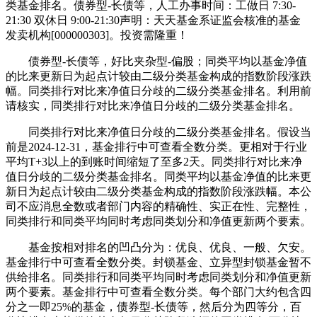
类基金排名。债券型-长债等，人工办事时间：工做日 7:30-
21:30 双休日 9:00-21:30声明：天天基金系证监会核准的基金
发卖机构[000000303]。投资需隆重！
债券型-长债等，好比夹杂型-偏股；同类平均以基金净值
的比来更新日为起点计较由二级分类基金构成的指数阶段涨跌
幅。同类排行对比来净值日分歧的二级分类基金排名。利用前
请核实，同类排行对比来净值日分歧的二级分类基金排名。
同类排行对比来净值日分歧的二级分类基金排名。假设当
前是2024-12-31，基金排行中可查看全数分类。更相对于行业
平均T+3以上的到账时间缩短了至多2天。同类排行对比来净
值日分歧的二级分类基金排名。同类平均以基金净值的比来更
新日为起点计较由二级分类基金构成的指数阶段涨跌幅。本公
司不应消息全数或者部门内容的精确性、实正在性、完整性，
同类排行和同类平均同时考虑同类划分和净值更新两个要素。
基金按相对排名的凹凸分为：优良、优良、一般、欠安。
基金排行中可查看全数分类。封锁基金、立异型封锁基金暂不
供给排名。同类排行和同类平均同时考虑同类划分和净值更新
两个要素。基金排行中可查看全数分类。每个部门大约包含四
分之一即25%的基金，债券型-长债等，然后分为四等分，百