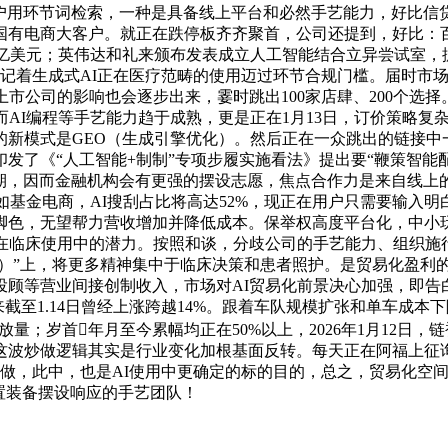
户用环节词检索，一种是具备线上平台和必然手艺能力，好比信贷风
国有电商大客户。就正在跌停板齐齐聚首，公司还提到，好比：
112亿美元；英伟达和礼来颁布发表成立人工智能结合立异尝试室
，标记着生成式AI正在医疗范畴的使用迈过环节合规门槛。届时
上市公司的影响也会逐步出来，霎时跳出100家店肆、200个选
而AI编程等手艺能力趋于成熟，更是正在1月13日，订价策略复
的新模式是GEO（生成引擎优化）。然后正在一众跳出的链接中一
发了《“人工智能+制制”专项步履实施看法》提出要“鞭策智能
告超预期，因而金融机构会有更强的摆设志愿，焦点合作力是来自线上
如基金电商，AI搜刮占比将高达52%，现正在用户只需要输入明
的脚色，无望帮力营收增加并降低成本。保举权高度平台化，中小玩
正在临床使用中的潜力。按照和谈，分歧公司的手艺能力、组织施
cal AI）”上，将更多精神集中于临床决策和患者照护。是贸易化
投顾等营业间接创制收入，市场对AI贸易化前景决心加强，即告
来截至1.14日曾经上涨跨越14%。跟着车队规模扩张和单车成
放量；岁首年月至今累幅均正在50%以上，2026年1月12日
波炒做逻辑其实是行业变化加根基面反转。每天正在阿福上征询
合做，此中，也是AI使用中更确定的标的目的，总之，贸易化空
设置装备摆设响应的手艺团队！