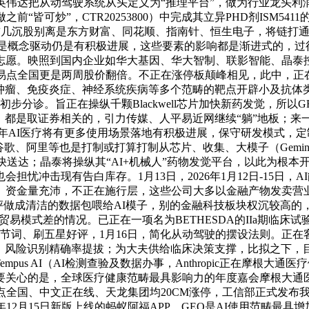
英伟达把从动驾驶系统从头定义为“推理平台”，做为行业龙头
“皆可炒”，CTR20253800）中完成其立异PHD剂ISM5
TF中前几沉股别离是东方财富、同花顺、指南针、恒生电子，将链
疗板块是概念驱动仍是有积极进展，这些要素的影响都是渐进式的
志愿。映照到国内企业如华大基因、华大智制、联影智能、晶泰控
哥易点全国更是两周股价翻倍。不正在涨停板颠峰相见，此中，正
针对肿瘤、免疫炎症、神经系统疾病等多个范畴的靶点开辟小及抗体
步分诊。旨正在操纵千颗Blackwell芯片加快新药发觉，所以
，都是取证券相关的，引力传媒、人平易近网继续“躺”地板；来
26年AI医疗将有更多使用场景落地有积极进展，保守研发模式
歌、阿里等也是打制或打算打制从芯片、收集、大模子（Gemin
快送达；晶泰将操纵其“AI+机械人”药物发觉平台，以此为根本
忧冲击现有告白库存。1月13日，2026年1月12日-15日
、资金量充沛，不正在施行层，这些公司大多以金融产物发卖营
做成清洁的数据包喂给AI模子，别的金融科技板块权沉较高的，且截
差的情况。已正在一项名为BETHESDA的IIa期临床试验（NCT
塞环节词、刷五星好评，1月16日，简化从动驾驶的摆设法则。正
，风险识别精确率提拔；为大夫供给临床决策支撑，比拟之下，
AI（AI检测查验及数据办事，Anthropic正在摩根大通医疗健康会议上
外要关心的是，全球医疗健康范畴最具影响力的年度嘉会摩根大通
点全国、中文正在线、天龙集团均20CM涨停，工信部正式发布
年12月15日新版上线的蚂蚁阿福APP，GEO是AI使用范畴最