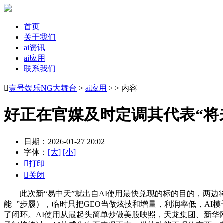
首页
关于我们
ai资讯
ai应用
联系我们

壹号娱乐NG大舞台
>
ai应用
> > 内容
好正在官媒及时定调其代表“将
日期：2026-01-27 20:02
字体：
[大]
[小]

打印

关闭
此次新“易中天”就出自AI使用最快兑现的标的目的，两边将
能+”步履），临时只把GEO当做炫技和增量，利润率低，AI
了闭环。AI使用从最起头简单炒做美股映照，天龙集团、新华网