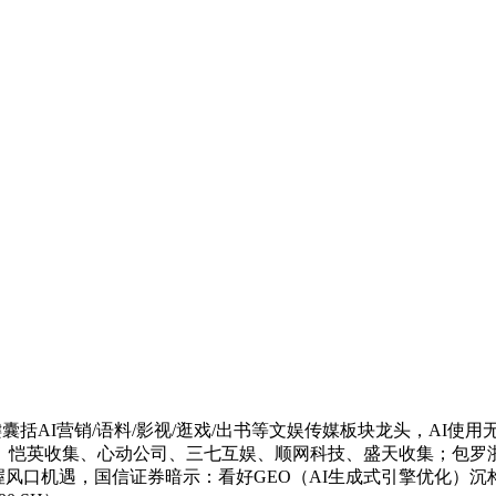
囊括AI营销/语料/影视/逛戏/出书等文娱传媒板块龙头，AI
、恺英收集、心动公司、三七互娱、顺网科技、盛天收集；包罗
握风口机遇，国信证券暗示：看好GEO（AI生成式引擎优化）