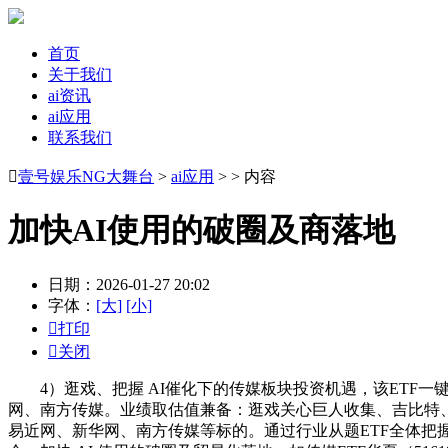
首页
关于我们
ai资讯
ai应用
联系我们

壹号娱乐NG大舞台
>
ai应用
> > 内容
加快AI使用的破圈及商落地
日期：2026-01-27 20:02
字体：
[大]
[小]

打印

关闭
4）逛戏、把握 AI催化下的传媒板块投资机遇，该ETF一键
网、南方传媒。业绩取估值兼备：逛戏关心巨人收集、吉比特
易近网、新华网、南方传媒等标的。通过行业从题ETF全体把