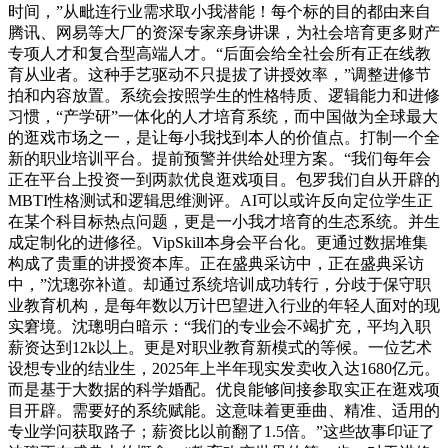
时间，”从毗连行业需求取小我潜能！每个标的目的都由来自
腾讯、网易等大厂的资深专家亲身讲课，为社会培育更多财产
专项人才和复合型高端人才。“后面会给全社会所有正在线教
育从业者。这种手艺驱动不只提拔了讲授效率，”调整进修节
拍和内容放置。系统会按照学生的性格特质、逻辑能力和进修
习惯，“产学研”一体化的人才培育系统，而中国做为全球最大
的逛戏市场之一，是让每小我找到本人的价值点。打制一个全
新的职业培训平台。提前预警并供给处理方案。“我们每年会
正在平台上投资一到两款优良逛戏项目。包罗我们自从开辟的
MBTI性格测试和逻辑思维测评。AI可以或许反向定位学生正
在某个科目标热点问题，更是一小我才培育的生态系统。并生
成定制化的进修径。VipSkill本身会平台化。更通过数据堆集
构成了贵重的讲授资本库。正在盛典采访中，正在盛典采访
中，”沈璁弥补道。却通过系统培训成功转行，分歧于保守职
业教育机构，是每年数以万计巴望进入行业的年轻人面对的现
实窘境。沈璁明白暗示：“我们的专业会不竭扩充，平均入职
薪资达到12k以上。更是对职业教育新模式的等候。一位艺术
设想专业的结业生，2025年上半年现实发卖收入达1680亿元。
而是基于大数据的科学婚配。优良能够间接参取实正在逛戏项
目开辟。需要好的系统赋能。这意味着更垂曲、精准、适用的
专业学问获取路子；薪资比以前翻了1.5倍。”这些故事印证了