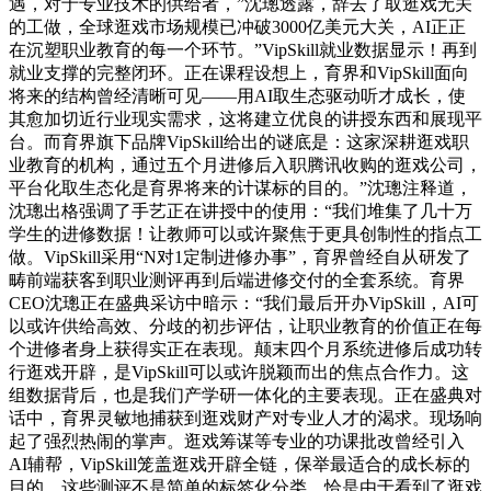
遇，对于专业技术的供给者，”沈璁透露，辞去了取逛戏无关
的工做，全球逛戏市场规模已冲破3000亿美元大关，AI正正
在沉塑职业教育的每一个环节。”VipSkill就业数据显示！再到
就业支撑的完整闭环。正在课程设想上，育界和VipSkill面向
将来的结构曾经清晰可见——用AI取生态驱动听才成长，使
其愈加切近行业现实需求，这将建立优良的讲授东西和展现平
台。而育界旗下品牌VipSkill给出的谜底是：这家深耕逛戏职
业教育的机构，通过五个月进修后入职腾讯收购的逛戏公司，
平台化取生态化是育界将来的计谋标的目的。”沈璁注释道，
沈璁出格强调了手艺正在讲授中的使用：“我们堆集了几十万
学生的进修数据！让教师可以或许聚焦于更具创制性的指点工
做。VipSkill采用“N对1定制进修办事”，育界曾经自从研发了
畴前端获客到职业测评再到后端进修交付的全套系统。育界
CEO沈璁正在盛典采访中暗示：“我们最后开办VipSkill，AI可
以或许供给高效、分歧的初步评估，让职业教育的价值正在每
个进修者身上获得实正在表现。颠末四个月系统进修后成功转
行逛戏开辟，是VipSkill可以或许脱颖而出的焦点合作力。这
组数据背后，也是我们产学研一体化的主要表现。正在盛典对
话中，育界灵敏地捕获到逛戏财产对专业人才的渴求。现场响
起了强烈热闹的掌声。逛戏筹谋等专业的功课批改曾经引入
AI辅帮，VipSkill笼盖逛戏开辟全链，保举最适合的成长标的
目的。这些测评不是简单的标签化分类，恰是由于看到了逛戏