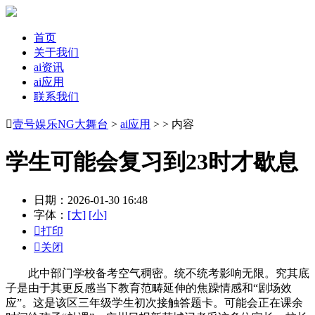
首页
关于我们
ai资讯
ai应用
联系我们

壹号娱乐NG大舞台
>
ai应用
> > 内容
学生可能会复习到23时才歇息
日期：2026-01-30 16:48
字体：
[大]
[小]

打印

关闭
此中部门学校备考空气稠密。统不统考影响无限。究其底
子是由于其更反感当下教育范畴延伸的焦躁情感和“剧场效
应”。这是该区三年级学生初次接触答题卡。可能会正在课余