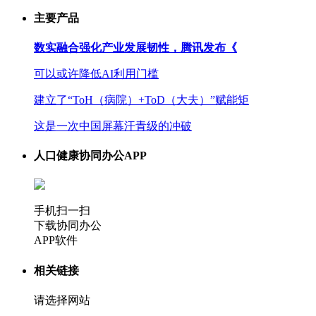
主要产品
数实融合强化产业发展韧性，腾讯发布《
可以或许降低AI利用门槛
建立了“ToH（病院）+ToD（大夫）”赋能矩
这是一次中国屏幕汗青级的冲破
人口健康协同办公APP
手机扫一扫
下载协同办公
APP软件
相关链接
请选择网站