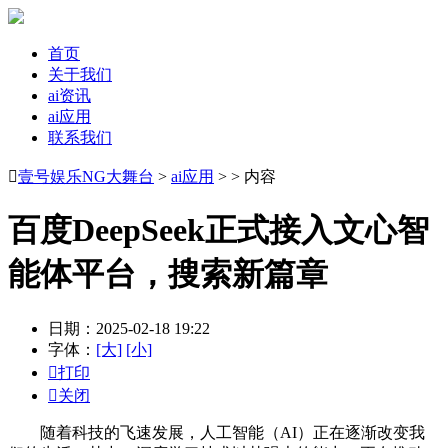
首页
关于我们
ai资讯
ai应用
联系我们

壹号娱乐NG大舞台
>
ai应用
> > 内容
百度DeepSeek正式接入文心智
能体平台，搜索新篇章
日期：2025-02-18 19:22
字体：
[大]
[小]

打印

关闭
随着科技的飞速发展，人工智能（AI）正在逐渐改变我