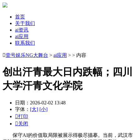
首页
关于我们
ai资讯
ai应用
联系我们

壹号娱乐NG大舞台
>
ai应用
> > 内容
创出汗青最大日内跌幅；四川
大学汗青文化学院
日期：2026-02-02 13:48
字体：
[大]
[小]

打印

关闭
保守AI的价值取局限被展示得极尽描摹。当前，武汉市