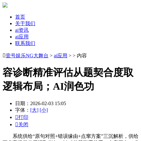
首页
关于我们
ai资讯
ai应用
联系我们

壹号娱乐NG大舞台
>
ai应用
> > 内容
容诊断精准评估从题契合度取
逻辑布局；AI润色功
日期：2026-02-03 15:05
字体：
[大]
[小]

打印

关闭
系统供给“原句对照+错误缘由+点窜方案”三沉解析，供给