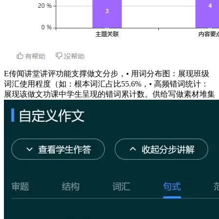
E传闻讲堂讲评功能支撑做文分步，• 用词分布图：展现班级
词汇使用程度（如：根本词汇占比55.6%，• 高频错词统计：
展现该做文功课中学生呈现的错词累计数。供给写做素材堆集