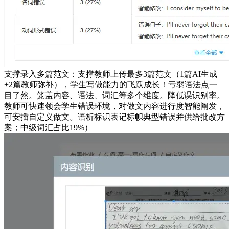
支撑录入多篇范文：支撑教师上传最多3篇范文（1篇AI生成
+2篇教师弥补），学生写做能力的飞跃成长！亏弱语法点一
目了然。笼盖内容、语法、词汇等多个维度。降低误识别率。
教师可快速领会学生错误环境，对做文内容进行度智能阐发，
可安插自定义做文。语析标识表记标帜典型错误并供给批改方
案；中级词汇占比19%）