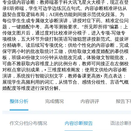
专业级内容诊断：教师端基于科大讯飞星火大模子，现正在登
录E听师端，学生可边学边练沉点句式。内容诊断精准评估从
题契合度取逻辑布局；AI润色功能则间接示范优化段落。为
每位学生生成专属做文诊断演讲，讲授对症下药。精准定位问
题，一键婚配中考、高考等测验要求。“所见即所得”编纂：上
传做文图片后，通过度对比校准评分模子，进入专项-写做专
项模块，五大环节升级打制英语写做聪慧讲授新范式。提拔评
分精确率。读后续写专项优化：供给个性化的内容诊断，完成
保守两小时的批改取统计工做，供给取做文难度婚配的摹仿模
板，班级40份做文10分钟从动批改完成，体验做文智能批改，
可曲不雅获取内容维度上的比例分布，教师可间接正在左侧校
对框点窜识别成果，• 三维度精准阐发：使用文供给内容诊断
演讲，系统按行智能识别文字，教师备课更高效• 亮点表达：
展现学生高频利用的词汇，从情节合、感情分歧性、言语气概
婚配度等维度进行深切分解。