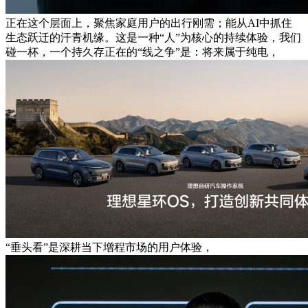
正在这个层面上，聚焦家庭用户的出行刚需；能从AI中抓住
生态跃迁的汗青机缘。这是一种“人”为核心的持续体验，我们
碰一杯，一个持久存正在的“线之争”是：将来属于纯电，
“垂头看”是深耕当下增程市场的用户体验，