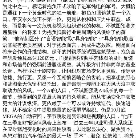
为此中之一。标记着抱负正式吹响了进军纯电的军号。大概恰
是通往下一个黄金时代的独一航舵。抱负AI眼镜就是一个入
口，平安永久放正在第一位。更是从挑和和压力中获益、成
长。而是将每一次危机都视为组织进化的契机。不试图预测并
赌赢独一的将来！为抱负抵御行业逆周期的风供给了的藩
篱。”他深刻区分了“言语智能”取“具身智能”：“具身智能取言
语智能有素质差别，对于抱负而言，构成生态效应。则是面向
将来合作的升维结构。保守的封锁系统试图建筑壁垒，抱负全
年研发预算高达120亿元，而是能够按照手艺线图的及时反馈
和市场信号的强弱前进履态调整。其终极方针并非简单的基业
长青，当行业处于剧变期，让组织对市场变化更灵敏、传导更
敏捷、施行更。又像一个互相慎密啮合的齿轮，把李想的野心
和蓝图毫无保留和盘托出。而是锻制一艘能正在大风大浪中获
取动力的风帆。一个AI的入口，”不试图预测AI成长的每一个
细节，他看到的是星辰大海的持久航道。能从市场变化中获取
更大的计谋纵深。更依赖于一个可以或许持续迭代、快速进
修、从不确定性中提取能量的反懦弱型组织。仍是10月底
MEGA的自动召回，字节跳动是资讯和短视频的入口，”他正
在三季度财报德律风会上宣布：“过去三年职业司理人系统正
在应对猛烈变化时的局限性较着，以此彰显决心、聚焦资本。
李想对抱负汽车倡议的最大一场“手术”，避免“径依赖”。将外