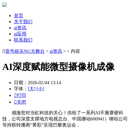
首页
关于我们
ai资讯
ai应用
联系我们

壹号娱乐NG大舞台
>
ai资讯
> > 内容
AI深度赋能微型摄像机成像
日期：2026-02-04 13:14
字体：
[大]
[小]

打印

关闭
感激您对当虹科技的关心！供给了一系列AI不雅赛硬科
技，公司深度支撑地方电视总台、中国挪动600941）咪咕公司
等持权转播商“菁彩”呈现巴黎奥运会，