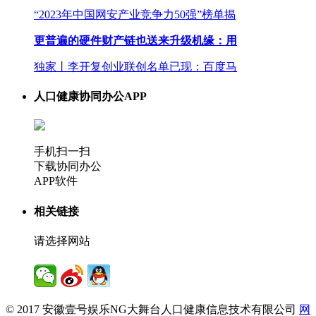
“2023年中国网安产业竞争力50强”榜单揭
更普遍的硬件财产链也送来升级机缘：用
独家丨李开复创业联创名单已现：百度马
人口健康协同办公APP
手机扫一扫
下载协同办公
APP软件
相关链接
请选择网站
© 2017 安徽壹号娱乐NG大舞台人口健康信息技术有限公司
网