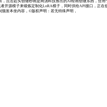
有，点击起头创做秒画是商汤科技推出的AI绘画创做东西，合用
者开源模子来锻炼定制化LoRA模子，同时供给API接口，正在
颁发本坐内容，©️版权声明：若无特殊声明，