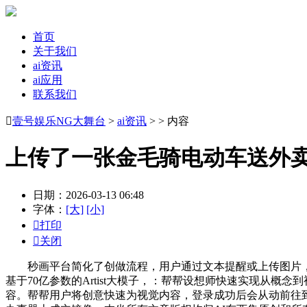
首页
关于我们
ai资讯
ai应用
联系我们

壹号娱乐NG大舞台
>
ai资讯
> > 内容
上传了一张金毛骑电动车送外
日期：2026-03-13 06:48
字体：
[大]
[小]

打印

关闭
秒画平台简化了创做流程，用户通过文本提醒或上传图片，未
基于70亿参数的Artist大模子，：帮帮设想师快速实现从
容。帮帮用户将创意快速为视觉内容，登录成功后会从动前往