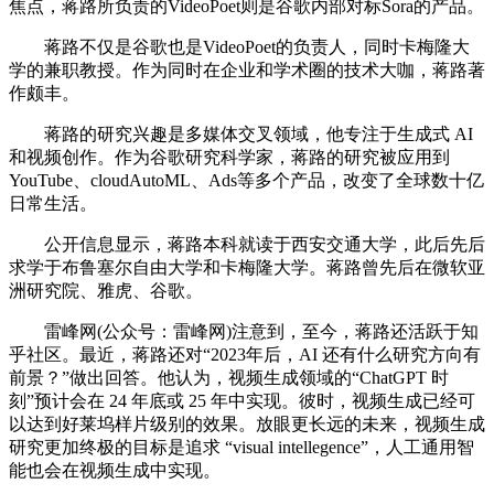
焦点，蒋路所负责的VideoPoet则是谷歌内部对标Sora的产品。
蒋路不仅是谷歌也是VideoPoet的负责人，同时卡梅隆大
学的兼职教授。作为同时在企业和学术圈的技术大咖，蒋路著
作颇丰。
蒋路的研究兴趣是多媒体交叉领域，他专注于生成式 AI
和视频创作。作为谷歌研究科学家，蒋路的研究被应用到
YouTube、cloudAutoML、Ads等多个产品，改变了全球数十亿
日常生活。
公开信息显示，蒋路本科就读于西安交通大学，此后先后
求学于布鲁塞尔自由大学和卡梅隆大学。蒋路曾先后在微软亚
洲研究院、雅虎、谷歌。
雷峰网(公众号：雷峰网)注意到，至今，蒋路还活跃于知
乎社区。最近，蒋路还对“2023年后，AI 还有什么研究方向有
前景？”做出回答。他认为，视频生成领域的“ChatGPT 时
刻”预计会在 24 年底或 25 年中实现。彼时，视频生成已经可
以达到好莱坞样片级别的效果。放眼更长远的未来，视频生成
研究更加终极的目标是追求 “visual intellegence”，人工通用智
能也会在视频生成中实现。