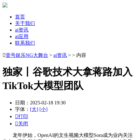
首页
关于我们
ai资讯
ai应用
联系我们

壹号娱乐NG大舞台
>
ai资讯
> > 内容
独家丨谷歌技术大拿蒋路加入
TikTok大模型团队
日期：2025-02-18 19:30
字体：
[大]
[小]

打印

关闭
龙年伊始，OpenAI的文生视频大模型Sora成为业内关注