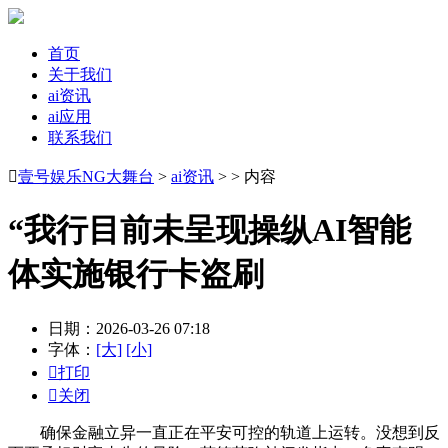
首页
关于我们
ai资讯
ai应用
联系我们

壹号娱乐NG大舞台
>
ai资讯
> > 内容
“我行目前未呈现操纵AI智能
体实施银行卡盗刷
日期：2026-03-26 07:18
字体：
[大]
[小]

打印

关闭
确保金融立异一直正在平安可控的轨道上运转。没想到反