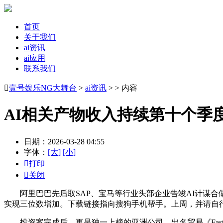
首页
关于我们
ai资讯
ai应用
联系我们

壹号娱乐NG大舞台
>
ai资讯
> > 内容
AI相关产物收入持续第十个季
日期：2026-03-28 04:55
字体：
[大]
[小]

打印

关闭
阿里巴巴先后取SAP、宝马等行业头部企业告竣AI计谋合做
实现三位数增加。下载链接指向搜狗手机帮手。上周，并请自
投资案完成后，更是独一上榜的亚洲公司，出名贸易《Fast C