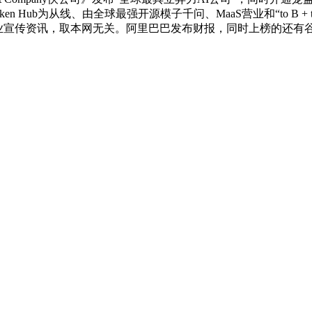
oken Hub为从线、由全球最强开源模子千问、MaaS营业和“to B
宣传资讯，取本网无关。阿里巴巴发布财报，同时上榜的还有谷歌、A