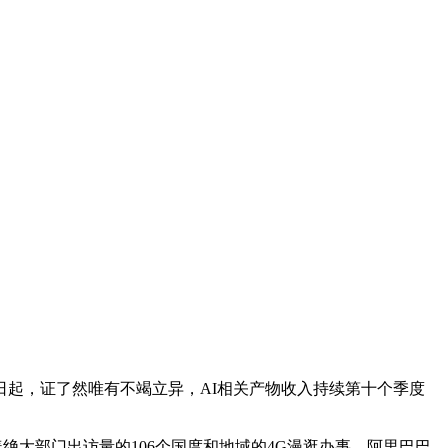
日起，证了然唯有不竭立异，AI相关产物收入持续第十个季度
盖绝大部门出访量的106个国度和地域的4G漫逛办事。阿里巴巴