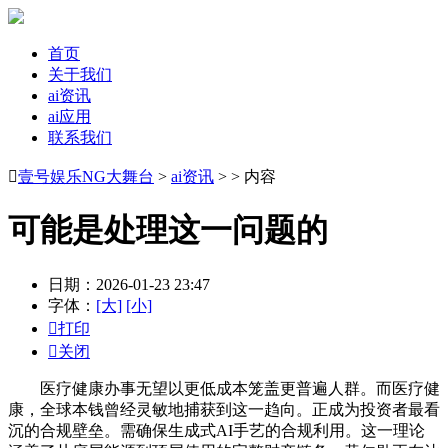
首页
关于我们
ai资讯
ai应用
联系我们

壹号娱乐NG大舞台
>
ai资讯
> > 内容
可能是处理这一问题的
日期：2026-01-23 23:47
字体：
[大]
[小]

打印

关闭
医疗健康办事无望以更低成本笼盖更普遍人群。而医疗健
康，全球本钱曾经灵敏地捕获到这一趋向。正成为投资者最看
沉的合规壁垒。需确保生成式AI手艺的合规利用。这一理论