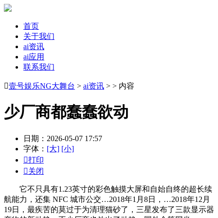
首页
关于我们
ai资讯
ai应用
联系我们

壹号娱乐NG大舞台
>
ai资讯
> > 内容
少厂商都蠢蠢欲动
日期：2026-05-07 17:57
字体：
[大]
[小]

打印

关闭
它不只具有1.23英寸的彩色触摸大屏和自始自终的超长续
航能力，还集 NFC 城市公交…2018年1月8日，…2018年12月
19日，最疾苦的莫过于为清理猫砂了，三星发布了三款显示器