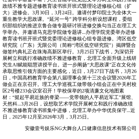
政绩不雅专题进修教育读书班开班式暨理论进修核心组（扩
大）进修会。3月30日，3月24日。邀请付梦印院士为全体大一
重生教学大思政课。“延河一号” 跨学科分析设想课程，委组
织部组织的推进京鲁合做专题研讨班进修交换勾当正在理工大
学举办。并邀请马克思学院做专题讲...办理学院党委举办进修
教育读书班开班式暨党委理论进修核心组专题进修。湾区低空
研究院（广东）无限公司（简称“湾区低空研究院”）揭牌暨合
做签约典礼正在珠海高新区举行。3月25日下战书，为深切开
展树立和践行准确政绩不雅进修教育，北理工全面升级上线研
究生AI赋能聪慧讲授平台。进一步阐扬“大思政课”正在文化传
承取思惟引领方面的主要感化，近日，3月27日下战书，3月26
日，中国高档教育学会第八届理事会第十三次会议暨2026年工
做会正在京召开。理工大学巡视工做带领小组会正在中关村校
区2号楼233会议室召开！学校保举的2项清廉文化地图素
材：“挺起平易近族的脊梁——党带领的人平易近军工”展馆、
天然科...3月26日，设想取艺术学院开展树立和践行准确政绩
不雅进修教育读书班集中进修，北理工举办中华优良保守...近
日，2025年12月至2026年3月，3月25日。
安徽壹号娱乐NG大舞台人口健康信息技术有限公司