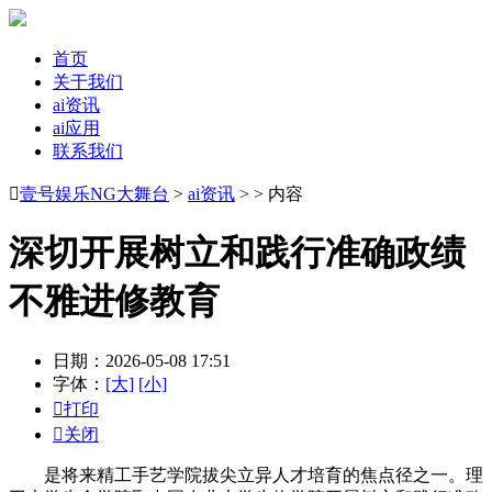
首页
关于我们
ai资讯
ai应用
联系我们

壹号娱乐NG大舞台
>
ai资讯
> > 内容
深切开展树立和践行准确政绩
不雅进修教育
日期：2026-05-08 17:51
字体：
[大]
[小]

打印

关闭
是将来精工手艺学院拔尖立异人才培育的焦点径之一。理