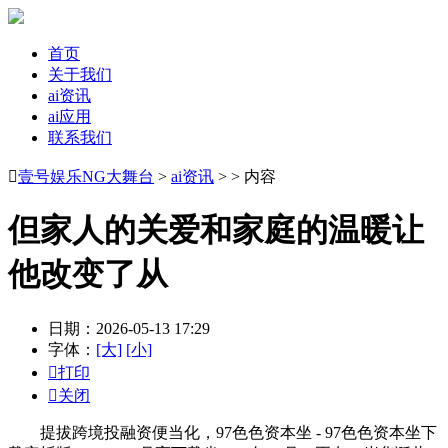
首页
关于我们
ai资讯
ai应用
联系我们

壹号娱乐NG大舞台
>
ai资讯
> > 内容
但家人的关爱和家庭的温暖让
他改变了从
日期：2026-05-13 17:29
字体：
[大]
[小]

打印

关闭
提拔跨境投融资便当化，97色色资本坐 - 97色色资本坐下