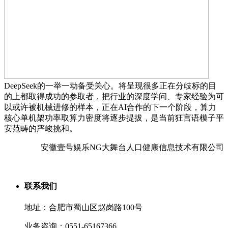
DeepSeek的一举一动备受关心。将呈现很多正在分歧标的目
的上都取得成功的参取者，把行业的深度学问、专家经验为可
以或许被机械进修的样本，正在AI合作的下一个阶段，算力
核心单机架功率取算力密度将逐步提拔，是当前狂言语模子平
安范畴的严峻挑和。
安徽壹号娱乐NG大舞台人口健康信息技术有限公司
联系我们
地址：合肥市蜀山区赵岗路100号
业务咨询：0551-65167366