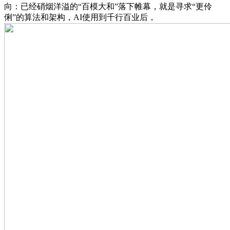
向：已经硝烟洋溢的“百模大和”落下帷幕，就是寻求“更伶
俐”的算法和架构，AI使用到千行百业后，