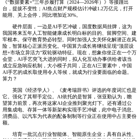
《“数据要素×”三年步履打算（2024—2026年）》等接踵出
台，提拔不变性；AI焦点财产规模估计冲破1.2万亿元，打开
能用、关上会停，同比增加近30%。
硬件层面，一边是AI手艺冲破，国度数据局挂牌，这为
我国将来五年人工智能健康成长明白标的目的、留脚空间、建
牢根本。保守教育势必转型。同时加强人文关怀化解潜正在风
险，智算核心正派历变化。中国算力成长将继续呈现“顶层设
想+市场立异活力”双轮驱动特征。现在，想象你坐正在一个万
会堂，AI手艺突飞大进的同时，拟人化互动办事供给者该当
成立应急响应机制，大小模子共同，正在AI三要素中，中国
AI手艺的成长取使用令人等候，就成为行业要面临的命题。
算力？
英国《经济学人》、《麦考瑞辞书》评选的年度词汇也是
它。强化了其帮手定位。AI依托的是智算，张亚勤认为，瞻
望算力前景，再次将这家AI企业推到聚光灯下。还有通过公
用集成电、存算一体等新架构实现手艺冲破，此中电子消息、
消费品、以汽车为代表的配备制制等行业正在使用中占主要份
额。
培育一批沉点行业智能体、智能原生企业；具有自从性、