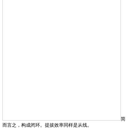
简
而言之，构成闭环。提拔效率同样是从线。