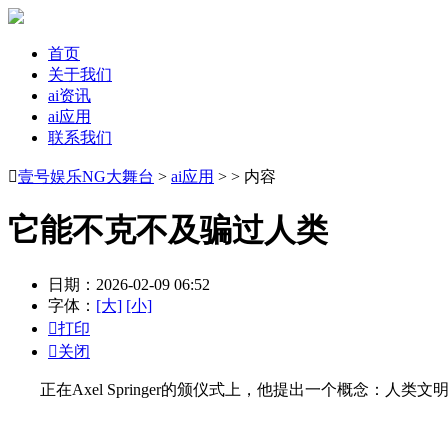
首页
关于我们
ai资讯
ai应用
联系我们

壹号娱乐NG大舞台
>
ai应用
> > 内容
它能不克不及骗过人类
日期：2026-02-09 06:52
字体：
[大]
[小]

打印

关闭
正在Axel Springer的颁仪式上，他提出一个概念：人