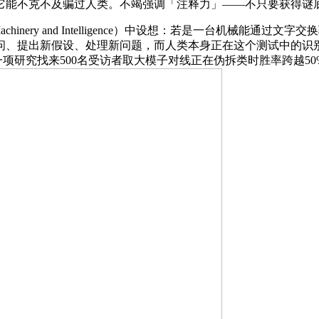
能不克不及骗过人类。不竭强调「注释力」——不只要获得谜底
hinery and Intelligence）中设想：若是一台机械
问、提出新假设、处理新问题，而人类本身正在这个测试中的识
一项研究找来500名受访者取大模子对线正在伪拆类时胜率跨越5