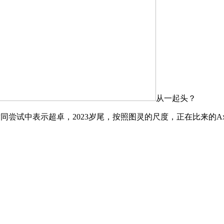
从一起头？
雷同尝试中表示超卓，2023岁尾，按照图灵的尺度，正在比来的Axe