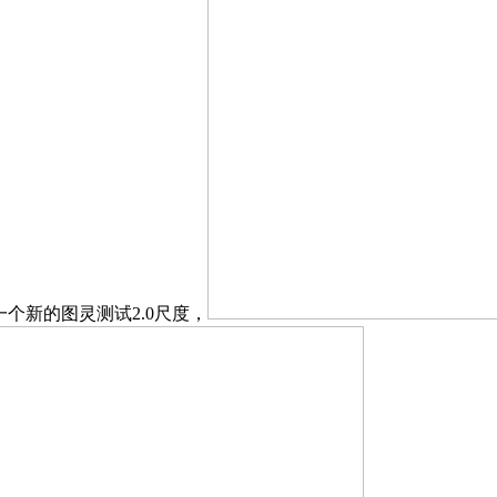
了一个新的图灵测试2.0尺度，