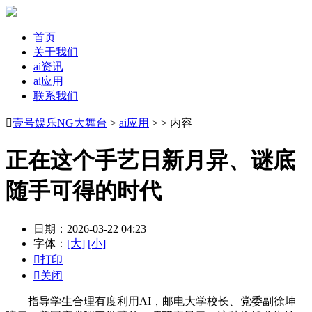
首页
关于我们
ai资讯
ai应用
联系我们

壹号娱乐NG大舞台
>
ai应用
> > 内容
正在这个手艺日新月异、谜底
随手可得的时代
日期：2026-03-22 04:23
字体：
[大]
[小]

打印

关闭
指导学生合理有度利用AI，邮电大学校长、党委副徐坤