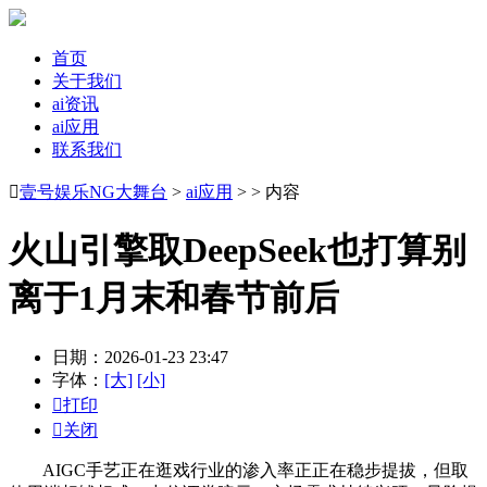
首页
关于我们
ai资讯
ai应用
联系我们

壹号娱乐NG大舞台
>
ai应用
> > 内容
火山引擎取DeepSeek也打算别
离于1月末和春节前后
日期：2026-01-23 23:47
字体：
[大]
[小]

打印

关闭
AIGC手艺正在逛戏行业的渗入率正正在稳步提拔，但取