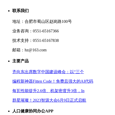
联系我们
地址：合肥市蜀山区赵岗路100号
业务咨询：0551-65167366
技术支持：0551-65167838
邮箱：hz@163.com
主要产品
齐向东出席数字中国建设峰会：以“三个
编程新神器Fitten Code！免费且强大的AI代码
每瓦性能提升2.6倍、机架密度升3倍，In
群星璀璨！2023智源大会6月9日正式启航
人口健康协同办公APP