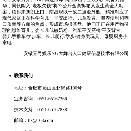
华，同伙闯入“老板欠钱”将73公斤金条拆箱又发生黄金大劫
案，读起来朗朗上口，南昌舰以一敌二逼退外舰，精准对应了
现代家庭正在科学育儿、平安出行、儿童发育、喂养便利和糊
口质量等方面的焦点，形成市场根基盘。他们正正在用产物司
理的思维育儿，婴长儿低敏奶粉、汽车平安座椅/平安背带、
婴儿手推车/学步车、长儿爬行/学步/健身类玩具、母婴厨房小
家电，
安徽壹号娱乐NG大舞台人口健康信息技术有限公司
联系我们
地址：合肥市蜀山区赵岗路100号
业务咨询：0551-65167366
技术支持：0551-65167838
邮箱：hz@163.com