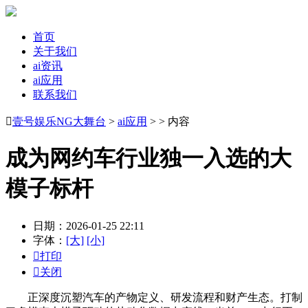
首页
关于我们
ai资讯
ai应用
联系我们

壹号娱乐NG大舞台
>
ai应用
> > 内容
成为网约车行业独一入选的大
模子标杆
日期：2026-01-25 22:11
字体：
[大]
[小]

打印

关闭
正深度沉塑汽车的产物定义、研发流程和财产生态。打制