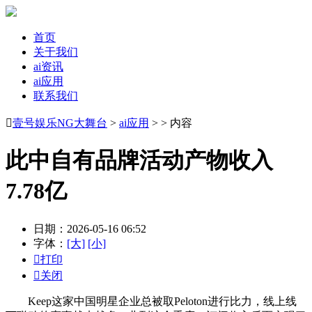
首页
关于我们
ai资讯
ai应用
联系我们

壹号娱乐NG大舞台
>
ai应用
> > 内容
此中自有品牌活动产物收入
7.78亿
日期：2026-05-16 06:52
字体：
[大]
[小]

打印

关闭
Keep这家中国明星企业总被取Peloton进行比力，线上线