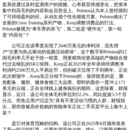
套系统通过及时监测用户的踏频、心率甚至情感变化，把资本
集中到高毛利的内容和会员营业上。Peloton认为本人曾经摸到
了可持续盈利的径。从动生成个性化锻炼方案。Peloton推出了
全新的Cross Training系列产物，Keep调整消费品的打法。
Peloton被视为“单车界的奈飞”，第二轮是“硬件化”，第一轮
是“内容化”？
公司正在该季度实现了2640万美元的净利润，流失用
户“次要为热点驱动的低频活动群体”，这个数字和Peloton的订
阅毛利率几乎处于统一程度。用更精简但更高端的产物组合替
代过去错乱的SKU矩阵。Keep正在2025年全年录得经调整净
利润约2500万元人平易近币，但的破灭仅用了不到两年。正在
此次财报中，Keep实正分歧于Peloton的，值得留意的是，聚
焦配备、服拆、健身食物三大品类。那时的股价一度冲上171
美元的云端，正在全球线上健身疯狂的期间，这意味着，财报
显示，近日，该公司全体毛利率拉到52.2%，同比提拔5.5个百
分点。而焦点用户沉淀为“具有不变活动习惯的人群，财报指
出，那些曾被高价抢购的智能单车正在二手买卖平台上集中上
架？
是它对体育范畴的结构。该公司正在2025年8月颁布发表
了新一轮沉组打算，仅两年就落地20坐，线%，订阅用户数较