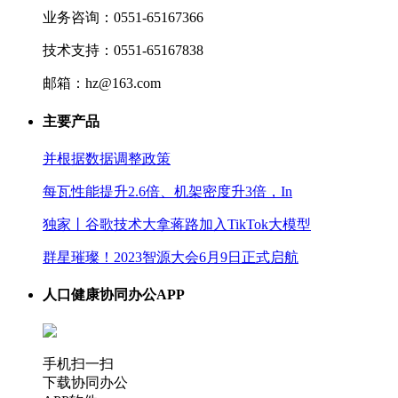
业务咨询：0551-65167366
技术支持：0551-65167838
邮箱：hz@163.com
主要产品
并根据数据调整政策
每瓦性能提升2.6倍、机架密度升3倍，In
独家丨谷歌技术大拿蒋路加入TikTok大模型
群星璀璨！2023智源大会6月9日正式启航
人口健康协同办公APP
手机扫一扫
下载协同办公