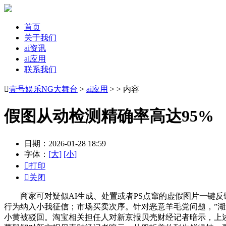
首页
关于我们
ai资讯
ai应用
联系我们

壹号娱乐NG大舞台
>
ai应用
> > 内容
假图从动检测精确率高达95%
日期：2026-01-28 18:59
字体：
[大]
[小]

打印

关闭
商家可对疑似AI生成、处置或者PS点窜的虚假图片一键反馈
行为纳入小我征信；市场买卖次序。针对恶意羊毛党问题，”湖
小黄被驳回。淘宝相关担任人对新京报贝壳财经记者暗示，上