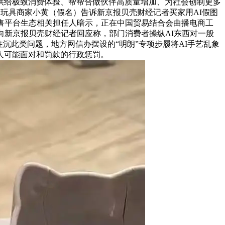
供给极致消费体验、帮帮合做伙伴高质量增加、为社会创制更多
。玩具商家小黄（假名）告诉新京报贝壳财经记者买家用AI假图
售平台生态相关担任人暗示，正在中国贸易结合会曲播电商工
向新京报贝壳财经记者回应称，部门消费者操纵AI东西对一般
沉此类问题，地方网信办摆设的“明朗”专项步履将AI手艺乱象
为人可能面对和罚款的行政惩罚。