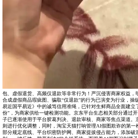
包、虚假退货、高频仅退款等非常行为！严沉侵害商家权益，明
合成虚假商品瑕疵图、骗取“仅退款”的行为已演变为行业，操
易近国平易近》中的诚笃信用准绳，已针对生鲜商品全面建立了
份”，为商家供给一键检测功能。京东平台生态相关部分通过开
子已逐渐使用于平台胶葛判决、退款审核、商家等焦点渠道。
则进行优化调整，同时，淘宝天猫打响管理AI假图欺诈的第一
部分规定底线、平台织密防护网、商家提拔侵占能力，添加破洞