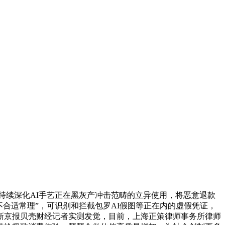
持续深化AI手艺正在黑灰产冲击范畴的立异使用，将恶意退款
合适常理”，可识别和拦截包罗AI假图等正在内的虚假凭证，
新京报贝壳财经记者实测发觉，目前，上海正策律师事务所律师