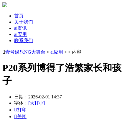
首页
关于我们
ai资讯
ai应用
联系我们

壹号娱乐NG大舞台
>
ai应用
> > 内容
P20系列博得了浩繁家长和孩
子
日期：2026-02-01 14:37
字体：
[大]
[小]

打印

关闭