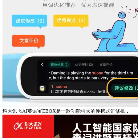
科大讯飞AI英语宝EBOX是一款功能强大的便携式进修机，