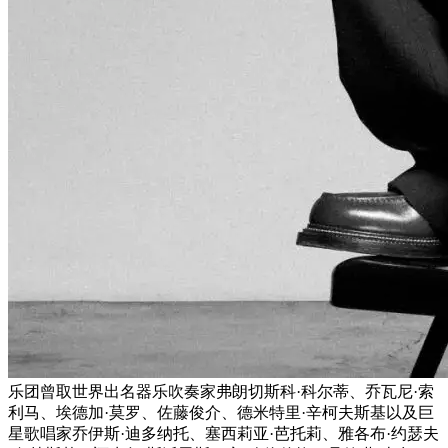
乐团曾取世界出名器乐吹奏家弗朗切斯科·科尔蒂、乔瓦尼·索
利马、埃德加·莫罗、佐藤俊介、德米特里·辛柯夫斯基以及巨
星歌唱家乔伊斯·迪多纳托、塞西莉亚·芭托莉、雅各布·约瑟夫