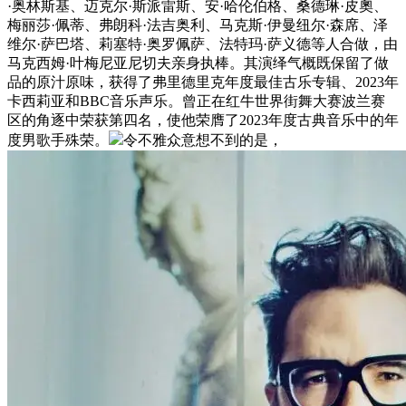
·奥林斯基、迈克尔·斯派雷斯、安·哈伦伯格、桑德琳·皮奧、
梅丽莎·佩蒂、弗朗科·法吉奥利、马克斯·伊曼纽尔·森席、泽
维尔·萨巴塔、莉塞特·奥罗佩萨、法特玛·萨义德等人合做，由
马克西姆·叶梅尼亚尼切夫亲身执棒。其演绎气概既保留了做
品的原汁原味，获得了弗里德里克年度最佳古乐专辑、2023年
卡西莉亚和BBC音乐声乐。曾正在红牛世界街舞大赛波兰赛
区的角逐中荣获第四名，使他荣膺了2023年度古典音乐中的年
度男歌手殊荣。
令不雅众意想不到的是，