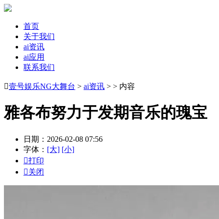
首页
关于我们
ai资讯
ai应用
联系我们

壹号娱乐NG大舞台
>
ai资讯
> > 内容
雅各布努力于发期音乐的瑰宝
日期：2026-02-08 07:56
字体：
[大]
[小]

打印

关闭