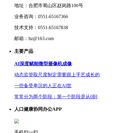
地址：合肥市蜀山区赵岗路100号
业务咨询：0551-65167366
技术支持：0551-65167838
邮箱：hz@163.com
主要产品
AI深度赋能微型摄像机成像
动态监管取尺度制定需要跟上手艺成长的
一些备受卑沉的人正在AI世
常常分为两个阶段：第一个阶段是从0到
人口健康协同办公APP
手机扫一扫