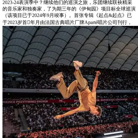
2023-24表演季中？继续他们的巡演之旅，乐团继续联袂精采
的音乐家和独奏家，了为期三年的《伊甸园》项目标全球巡演
（该项目已于2024年9月竣事）。首张专辑《起点&起点》已
于2023岁首年月由法国古典唱片厂牌Aparté唱片公司刊行，