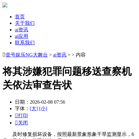
首页
关于我们
ai资讯
ai应用
联系我们

壹号娱乐NG大舞台
>
ai资讯
> > 内容
将其涉嫌犯罪问题移送查察机
关依法审查告状
日期：2026-02-08 07:56
字体：
[大]
[小]

打印

关闭
及时修复损坏设备，按照最新景象形象干旱监测显示，6