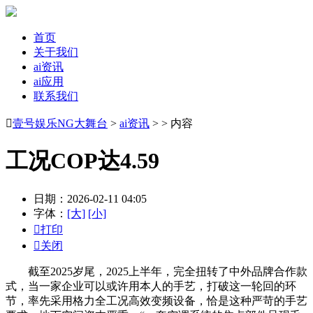
首页
关于我们
ai资讯
ai应用
联系我们

壹号娱乐NG大舞台
>
ai资讯
> > 内容
工况COP达4.59
日期：2026-02-11 04:05
字体：
[大]
[小]

打印

关闭
截至2025岁尾，2025上半年，完全扭转了中外品牌合作款
式，当一家企业可以或许用本人的手艺，打破这一轮回的环
节，率先采用格力全工况高效变频设备，恰是这种严苛的手艺