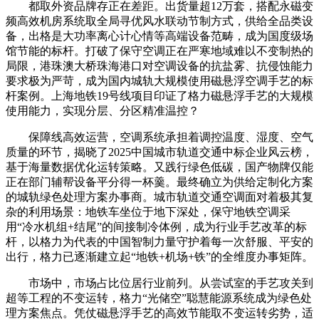
都取外资品牌存正在差距。出货量超12万套，搭配永磁变
频高效机房系统取全局寻优风水联动节制方式，供给全品类设
备，出格是大功率离心计心情等高端设备范畴，成为国度级场
馆节能的标杆。打破了保守空调正在严寒地域难以不变制热的
局限，港珠澳大桥珠海港口对空调设备的抗盐雾、抗侵蚀能力
要求极为严苛，成为国内城轨大规模使用磁悬浮空调手艺的标
杆案例。上海地铁19号线项目印证了格力磁悬浮手艺的大规模
使用能力，实现分层、分区精准温控？
保障线高效运营，空调系统承担着调控温度、湿度、空气
质量的环节，揭晓了2025中国城市轨道交通中标企业风云榜，
基于海量数据优化运转策略。又践行绿色低碳，国产物牌仅能
正在部门辅帮设备平分得一杯羹。最终确立为供给定制化方案
的城轨绿色处理方案办事商。城市轨道交通空调面对着极其复
杂的利用场景：地铁车坐位于地下深处，保守地铁空调采
用“冷水机组+结尾”的间接制冷体例，成为行业手艺改革的标
杆，以格力为代表的中国智制力量守护着每一次舒服、平安的
出行，格力已逐渐建立起“地铁+机场+铁”的全维度办事矩阵。
市场中，市场占比位居行业前列。从尝试室的手艺攻关到
超等工程的不变运转，格力“光储空”聪慧能源系统成为绿色处
理方案焦点。凭仗磁悬浮手艺的高效节能取不变运转劣势，适