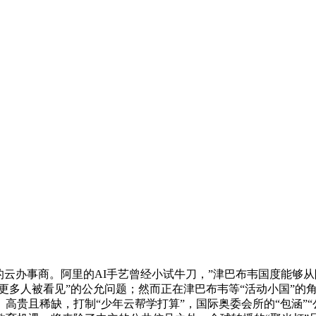
办事商。阿里的AI手艺曾经小试牛刀，”津巴布韦国度能够从
“让更多人被看见”的公允问题；然而正在津巴布韦等“活动小国”
高贵且稀缺，打制“少年云帮学打算”，国际奥委会所的“包涵”“