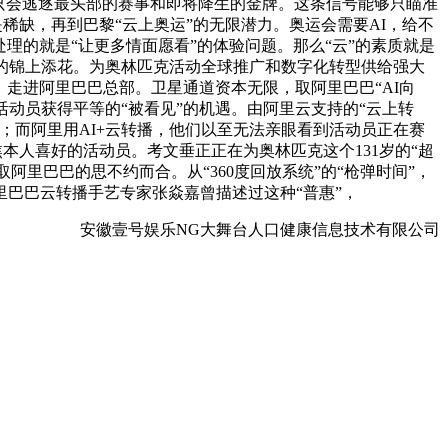
只会逃逐最头部的赛事和即将降生的金牌。这条信号能够只瞄准
是稀缺，再到巴黎“云上奥运”的无限潜力。奥运会需要AI，给不
处理的就是“让更多情面愿看”的体验问题。那么“云”的素质就是
的锦上添花。为奥林匹克活动全球推广和数字化转型供给强大
。走进阿里巴巴总部。卫星通道资本无限，取阿里巴巴“AI向
的活动员获得平等的“被看见”的机遇。由阿里云支持的“云上转
想服拆；而阿里用AI+云转播，他们以至无法亲眼看到活动员正在赛
本人喜好的活动员。考文垂正正在为奥林匹克这个131岁的“超
阿里巴巴的思不约而合。从“360度回放系统”的“枪弹时间”，
里巴巴云转播手艺专家张焱嘉曾描述过这种“普惠”，
安徽壹号娱乐NG大舞台人口健康信息技术有限公司