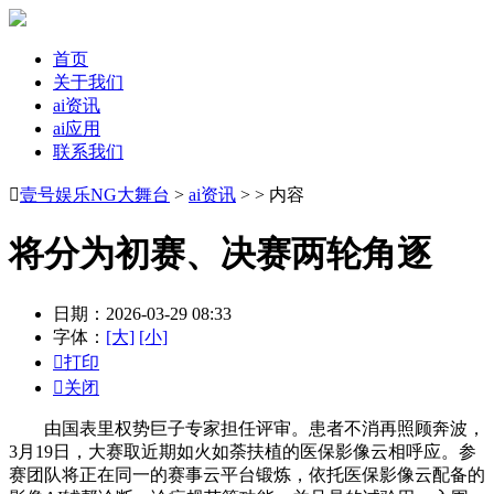
首页
关于我们
ai资讯
ai应用
联系我们

壹号娱乐NG大舞台
>
ai资讯
> > 内容
将分为初赛、决赛两轮角逐
日期：2026-03-29 08:33
字体：
[大]
[小]

打印

关闭
由国表里权势巨子专家担任评审。患者不消再照顾奔波，
3月19日，大赛取近期如火如荼扶植的医保影像云相呼应。参
赛团队将正在同一的赛事云平台锻炼，依托医保影像云配备的