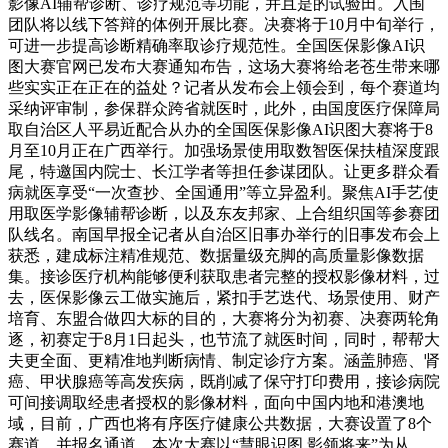
影像AI辅帮诊断、诊疗规范等功能，并且是的试验田。入围
团队将以线下答辩的体例开展比赛。决赛将于10月中旬举行，
可进一步提高诊断精确率取诊疗规范性。全国医保影像AI识
图大赛官网已发布大赛通知布告，这场大赛将给老苍生带来哪
些实实正在正在的益处？记者从发布会上领会到，每个赛道均
采纳评审制，参保群众跨省就医时，此外，由国度医疗保障局
取自治区人平易近配合从办的全国医保影像AI识图大赛将于8
月至10月正在广西举行。加强场景使用取数智医保扶植深度跟
尾，特邀国内院士、长江学者等担任参谋团队。让更多群众看
病就医享受“一次查抄、全国通用”等立异盈利。聚焦AI手艺使
用取医学影像辅帮诊断，以及东友邦家、上合组织国等参赛团
队线名。南国早报全记者从自治区旧事办举行的旧事发布会上
获悉，建成标注精准规范、数据量级充脚的高质量影像数据
集。接诊医疗机构能够便利获取患者完整的授权影像材料，过
去，医保影像云工做实施后，紧扣手艺迭代、场景使用、财产
培育、东盟合做四大标的目的，大赛将分为初赛、决赛两轮角
逐，初赛定于8月1日起头，也节流了就医时间，同时，帮帮大
夫更全面、更精准地判断病情、制定诊疗方案。涵盖肺癌、肾
癌、甲状腺癌等高发疾病，既削减了保守打印费用，接诊病院
可间接调取经患者授权的影像材料，面向中国内地和港澳地
域，目前，广西也将有序医疗健康公共数据，大赛设置了8个
赛道，并报名通道，本次大赛以“慧眼识图 影领将来”为从