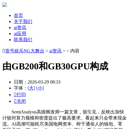
首页
关于我们
ai资讯
ai应用
联系我们

壹号娱乐NG大舞台
>
ai资讯
> > 内容
由GB200和GB30GPU构成
日期：2026-03-29 08:33
字体：
[大]
[小]

打印

关闭
SemiAnalysis高级阐发师一篇文章，据引见，反映出加快
计较对算力规模和密度提出了极高要求。看起来只会带来现金
流。AI高潮可能耗尽美国电网资本、榨干通俗人的钱包。零