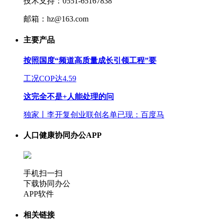
技术支持：0551-65167838
邮箱：hz@163.com
主要产品
按照国度“频道高质量成长引领工程”要
工况COP达4.59
这完全不是+人能处理的问
独家丨李开复创业联创名单已现：百度马
人口健康协同办公APP
手机扫一扫
下载协同办公
APP软件
相关链接