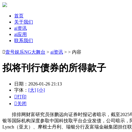
首页
关于我们
ai资讯
ai应用
联系我们

壹号娱乐NG大舞台
>
ai资讯
> > 内容
拟将刊行债券的所得款子
日期：2026-01-26 21:13
字体：
[大]
[小]

打印

关闭
排排网财富研究员张鹏远向证券时报记者暗示，截至2025
银等国际机构深度参取中国科技取平台企业发债，公司暗示，阿里巴巴
Lynch（亚太）、摩根士丹利、瑞银分行及富瑞金融集团担