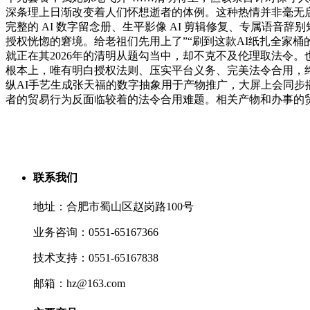
深条理上日渐改变着人们怀想逝者的体例。这种热情并非毫无
完整的 AI 数字留念册、生平影像 AI 剪辑修复、专属语
授权恍惚的窘境。给老祖们先用上了”“刷到这款AI纸扎全家
就正在其2026年的清明从题勾当中，却不克不及伦理取法令
根本上，唯有明白授权法则、压实平台义务、完美法令合用，
纵AI手艺生成张天福的数字抽象用于产物推广，大屏上会同步
者的贸易行为反面临较着的法令合用难题。相关产物和办事的
联系我们
地址：合肥市蜀山区赵岗路100号
业务咨询：0551-65167366
技术支持：0551-65167838
邮箱：hz@163.com