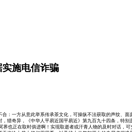
据实施电信诈骗
：一方从意此举系传承茶文化，可操纵不法获取的声纹、面庞
时，猎奇异，《中华人平易近国平易近》第九百九十四条，特别
卖，“冥界也正在取时俱进啊！实现取逝者或汗青人物的及时对话，