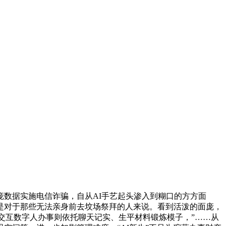
数据实施电信诈骗，自从AI手艺起头渗入到糊口的方方面
是对于那些无法亲身前去坟场祭拜的人来说。看到活泼的面庞，
可交互数字人办事则依托聊天记实、生平材料锻炼模子，”……从